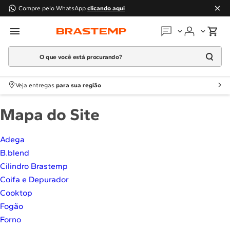
Compre pelo WhatsApp
clicando aqui
O que você está procurando?
Em que podemos
ajudar?
Meus pedidos
Termos mais buscados
Veja entregas
para sua região
1
º
Geladeira
Guias e manuais
Mapa do Site
2
º
Máquina Lavar
3
º
Fogao
Perguntas frequentes
Adega
4
º
Lava Louça
B.blend
Fale conosco
5
º
Cooktop
Cilindro Brastemp
6
º
Microondas Brastemp
Coifa e Depurador
Atendimento Brastemp
7
º
Forno
Cooktop
Assistência
técnica
Fogão
8
º
Embutir
Forno
9
º
Combos
Solicitar visita técnica