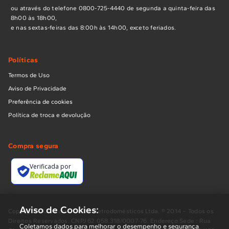
ou através do telefone 0800-725-4440 de segunda a quinta-feira das
8h00 às 18h00,
e nas sextas-feiras das 8:00h às 14h00, exceto feriados.
Políticas
Termos de Uso
Aviso de Privacidade
Preferência de cookies
Política de troca e devolução
Compra segura
Verificada por
Aviso de Cookies:
Copyright BUD Comércio de Eletrodomésticos Ltda. ® 2014 – Todos os
Direitos Reservados. CNPJ 62.058.318/0007-76. Endereço Sede : Rua
Coletamos dados para melhorar o desempenho e segurança