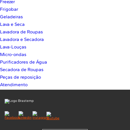
Freezer
10
º
Lava Seca
Frigobar
Solicitar instalação
Geladeiras
Lava e Seca
Solicitar conversão de fogão
Lavadora de Roupas
Lavadora e Secadora
Localizar assistência técnica
Lava-Louças
Micro-ondas
Purificadores de Água
Secadora de Roupas
Peças de reposição
Atendimento