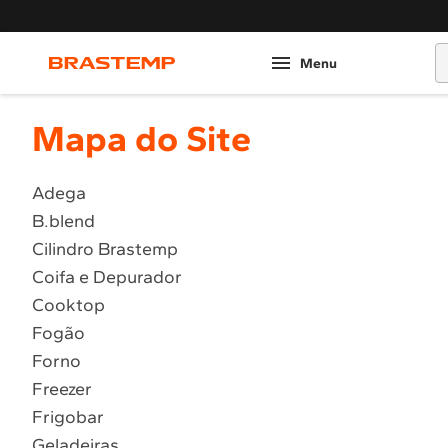
O
Mapa do Site
Adega
B.blend
Cilindro Brastemp
Coifa e Depurador
Cooktop
Fogão
Forno
Freezer
Frigobar
Geladeiras