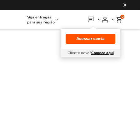
0
Veja entregas
para sua região
Em que podemos
ajudar?
Acessar conta
Meus pedidos
Cliente novo?
Comece aqui
Guias e manuais
Perguntas frequentes
Fale conosco
Atendimento Brastemp
Assistência
técnica
Solicitar visita técnica