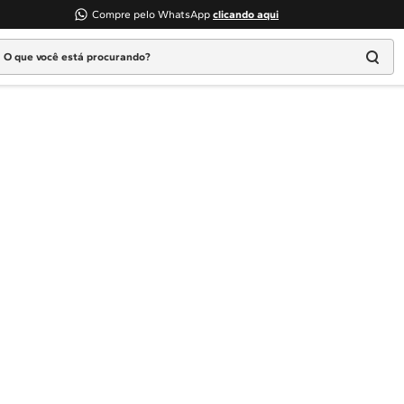
Compre pelo WhatsApp
clicando aqui
 que você está procurando?
Termos mais buscados
1
º
Geladeira
2
º
Máquina Lavar
3
º
Fogao
4
º
Lava Louça
5
º
Cooktop
6
º
Microondas Brastemp
7
º
Forno
8
º
Embutir
9
º
Combos
10
º
Lava Seca