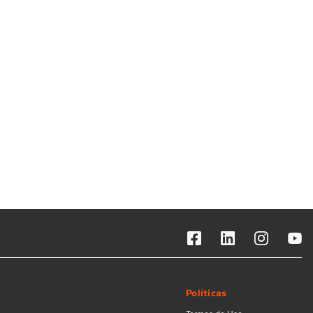
Solicitar instalação
Solicitar conversão de fogão
Localizar assistência técnica
Políticas