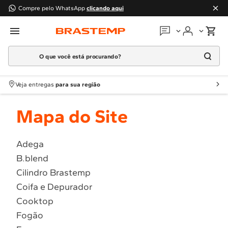
Compre pelo WhatsApp
clicando aqui
O que você está procurando?
Em que podemos
ajudar?
Meus pedidos
Termos mais buscados
Veja entregas
para sua região
1
º
Geladeira
Guias e manuais
Mapa do Site
2
º
Máquina Lavar
3
º
Fogao
Perguntas frequentes
4
º
Lava Louça
Adega
Fale conosco
B.blend
5
º
Cooktop
Cilindro Brastemp
6
º
Microondas Brastemp
Atendimento Brastemp
Coifa e Depurador
7
º
Forno
Cooktop
Assistência
técnica
8
º
Embutir
Fogão
9
º
Combos
Solicitar visita técnica