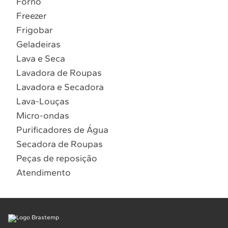
Forno
10
º
Lava Seca
Freezer
Solicitar instalação
Frigobar
Geladeiras
Solicitar conversão de fogão
Lava e Seca
Lavadora de Roupas
Localizar assistência técnica
Lavadora e Secadora
Lava-Louças
Micro-ondas
Purificadores de Água
Secadora de Roupas
Peças de reposição
Atendimento