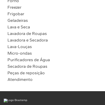
Forno
10
º
Combos
Freezer
Solicitar instalação
Frigobar
Geladeiras
Solicitar conversão de fogão
Lava e Seca
Lavadora de Roupas
Localizar assistência técnica
Lavadora e Secadora
Lava-Louças
Micro-ondas
Purificadores de Água
Secadora de Roupas
Peças de reposição
Atendimento