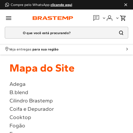
Compre pelo WhatsApp
clicando aqui
O que você está procurando?
Em que podemos
ajudar?
Meus pedidos
Termos mais buscados
Veja entregas
para sua região
1
º
Geladeira
Guias e manuais
Mapa do Site
2
º
Máquina Lavar
3
º
Fogao
Perguntas frequentes
4
º
Lava Louça
Adega
Fale conosco
B.blend
5
º
Cooktop
Cilindro Brastemp
6
º
Microondas Brastemp
Atendimento Brastemp
Coifa e Depurador
7
º
Forno
Cooktop
Assistência
técnica
8
º
Embutir
Fogão
9
º
Lava Seca
Solicitar visita técnica