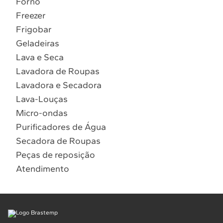
Forno
10
º
Combos
Freezer
Solicitar instalação
Frigobar
Geladeiras
Solicitar conversão de fogão
Lava e Seca
Lavadora de Roupas
Localizar assistência técnica
Lavadora e Secadora
Lava-Louças
Micro-ondas
Purificadores de Água
Secadora de Roupas
Peças de reposição
Atendimento