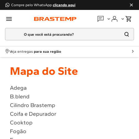
Compre pelo WhatsApp
clicando aqui
O que você está procurando?
Em que podemos
ajudar?
Meus pedidos
Termos mais buscados
Veja entregas
para sua região
1
º
Geladeira
Guias e manuais
Mapa do Site
2
º
Máquina Lavar
3
º
Fogao
Perguntas frequentes
4
º
Lava Louça
Adega
Fale conosco
B.blend
5
º
Cooktop
Cilindro Brastemp
6
º
Microondas Brastemp
Atendimento Brastemp
Coifa e Depurador
7
º
Forno
Cooktop
Assistência
técnica
8
º
Embutir
Fogão
9
º
Lava Seca
Solicitar visita técnica