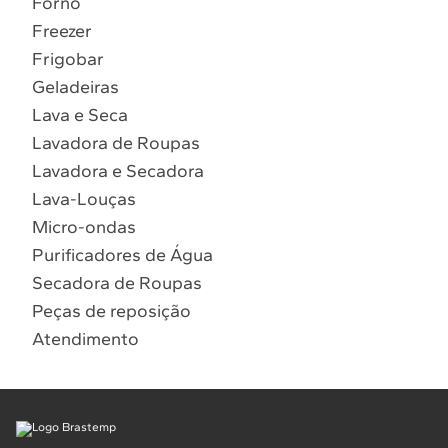
Forno
10
º
Combos
Freezer
Solicitar instalação
Frigobar
Geladeiras
Solicitar conversão de fogão
Lava e Seca
Lavadora de Roupas
Localizar assistência técnica
Lavadora e Secadora
Lava-Louças
Micro-ondas
Purificadores de Água
Secadora de Roupas
Peças de reposição
Atendimento