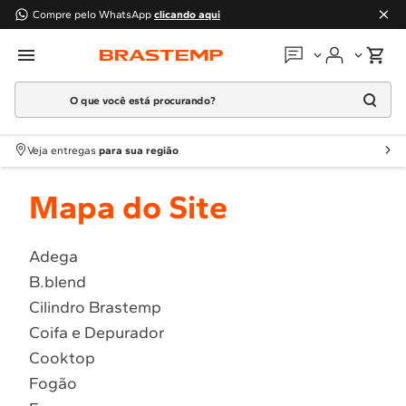
Compre pelo WhatsApp
clicando aqui
O que você está procurando?
Em que podemos
ajudar?
Meus pedidos
Termos mais buscados
Veja entregas
para sua região
1
º
Geladeira
Guias e manuais
Mapa do Site
2
º
Máquina Lavar
3
º
Fogao
Perguntas frequentes
4
º
Lava Louça
Adega
Fale conosco
B.blend
5
º
Cooktop
Cilindro Brastemp
6
º
Microondas Brastemp
Atendimento Brastemp
Coifa e Depurador
7
º
Forno
Cooktop
Assistência
técnica
8
º
Embutir
Fogão
9
º
Lava Seca
Solicitar visita técnica