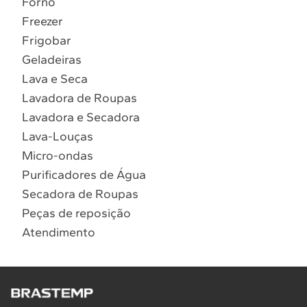
Forno
10
º
Combos
Freezer
Solicitar instalação
Frigobar
Geladeiras
Solicitar conversão de fogão
Lava e Seca
Lavadora de Roupas
Localizar assistência técnica
Lavadora e Secadora
Lava-Louças
Micro-ondas
Purificadores de Água
Secadora de Roupas
Peças de reposição
Atendimento