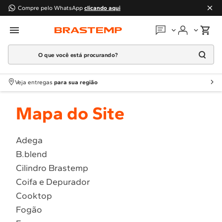
Compre pelo WhatsApp
clicando aqui
O que você está procurando?
Em que podemos
ajudar?
Meus pedidos
Termos mais buscados
Veja entregas
para sua região
1
º
Geladeira
Guias e manuais
Mapa do Site
2
º
Máquina Lavar
3
º
Fogao
Perguntas frequentes
4
º
Lava Louça
Adega
Fale conosco
B.blend
5
º
Cooktop
Cilindro Brastemp
6
º
Microondas Brastemp
Atendimento Brastemp
Coifa e Depurador
7
º
Forno
Cooktop
Assistência
técnica
8
º
Embutir
Fogão
9
º
Combos
Solicitar visita técnica