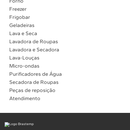
Forno
10
º
Lava Seca
Freezer
Solicitar instalação
Frigobar
Geladeiras
Solicitar conversão de fogão
Lava e Seca
Lavadora de Roupas
Localizar assistência técnica
Lavadora e Secadora
Lava-Louças
Micro-ondas
Purificadores de Água
Secadora de Roupas
Peças de reposição
Atendimento