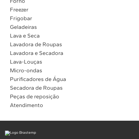
Forno
9
º
lava seca
Freezer
Solicitar instalação
10
º
combos
Frigobar
Geladeiras
Solicitar conversão de fogão
Lava e Seca
Lavadora de Roupas
Localizar assistência técnica
Lavadora e Secadora
Lava-Louças
Micro-ondas
Purificadores de Água
Secadora de Roupas
Peças de reposição
Atendimento