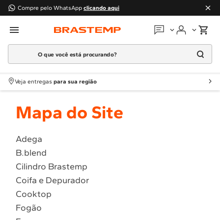
Compre pelo WhatsApp
clicando aqui
O que você está procurando?
Em que podemos
ajudar?
TERMOS MAIS BUSCADOS
Meus pedidos
Veja entregas
para sua região
1
º
geladeira
Guias e manuais
Mapa do Site
2
º
máquina lavar
Perguntas frequentes
3
º
fogao
Adega
4
º
lava louça
Fale conosco
B.blend
5
º
cooktop
Cilindro Brastemp
Atendimento Brastemp
6
º
microondas brastemp
Coifa e Depurador
7
º
forno
Cooktop
Assistência
técnica
Fogão
8
º
embutir
Solicitar visita técnica