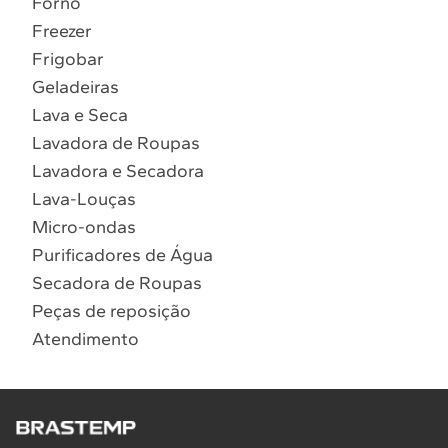
Forno
10
º
Combos
Freezer
Solicitar instalação
Frigobar
Geladeiras
Solicitar conversão de fogão
Lava e Seca
Lavadora de Roupas
Localizar assistência técnica
Lavadora e Secadora
Lava-Louças
Micro-ondas
Purificadores de Água
Secadora de Roupas
Peças de reposição
Atendimento