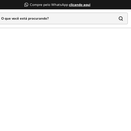
Compre pelo WhatsApp
clicando aqui
 que você está procurando?
Termos mais buscados
1
º
Geladeira
2
º
Máquina Lavar
3
º
Fogao
4
º
Lava Louça
5
º
Cooktop
6
º
Microondas Brastemp
7
º
Forno
8
º
Embutir
9
º
Lava Seca
10
º
Combos