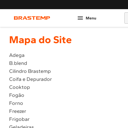
O
Mapa do Site
Adega
B.blend
Cilindro Brastemp
Coifa e Depurador
Cooktop
Fogão
Forno
Freezer
Frigobar
Geladeiras