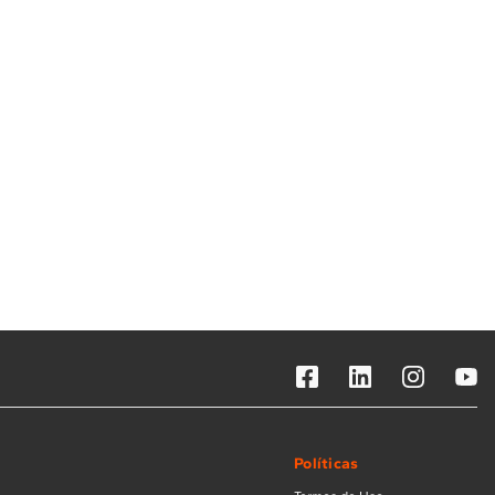
Solicitar instalação
Solicitar conversão de fogão
Localizar assistência técnica
Políticas