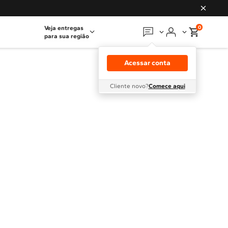
0
Veja entregas
para sua região
Em que podemos
ajudar?
Acessar conta
Meus pedidos
Cliente novo?
Comece aqui
Guias e manuais
Perguntas frequentes
Fale conosco
Atendimento Brastemp
Assistência
técnica
Solicitar visita técnica