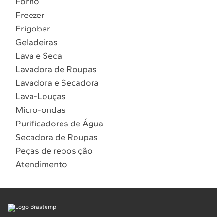
Forno
10
º
Combos
Freezer
Solicitar instalação
Frigobar
Geladeiras
Solicitar conversão de fogão
Lava e Seca
Lavadora de Roupas
Localizar assistência técnica
Lavadora e Secadora
Lava-Louças
Micro-ondas
Purificadores de Água
Secadora de Roupas
Peças de reposição
Atendimento