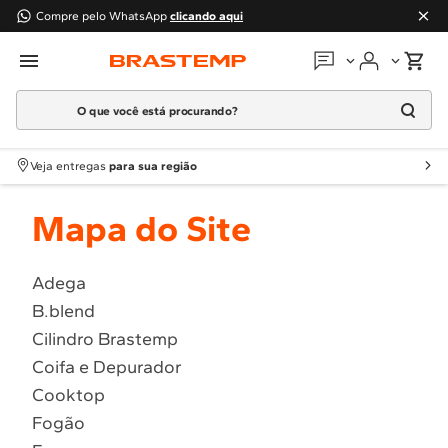
Compre pelo WhatsApp
clicando aqui
O que você está procurando?
Em que podemos
ajudar?
Meus pedidos
Termos mais buscados
Veja entregas
para sua região
1
º
Geladeira
Guias e manuais
Mapa do Site
2
º
Máquina Lavar
3
º
Fogao
Perguntas frequentes
4
º
Lava Louça
Adega
Fale conosco
B.blend
5
º
Cooktop
Cilindro Brastemp
6
º
Microondas Brastemp
Atendimento Brastemp
Coifa e Depurador
7
º
Forno
Cooktop
Assistência
técnica
8
º
Embutir
Fogão
9
º
Lava Seca
Solicitar visita técnica