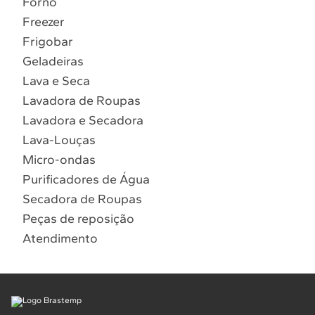
Forno
10
º
Combos
Freezer
Solicitar instalação
Frigobar
Geladeiras
Solicitar conversão de fogão
Lava e Seca
Lavadora de Roupas
Localizar assistência técnica
Lavadora e Secadora
Lava-Louças
Micro-ondas
Purificadores de Água
Secadora de Roupas
Peças de reposição
Atendimento