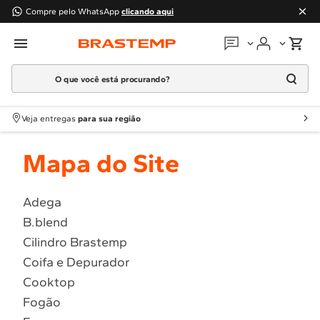
Compre pelo WhatsApp
clicando aqui
O que você está procurando?
Em que podemos
ajudar?
Meus pedidos
Termos mais buscados
Veja entregas
para sua região
1
º
Geladeira
Guias e manuais
Mapa do Site
2
º
Máquina Lavar
3
º
Fogao
Perguntas frequentes
4
º
Lava Louça
Adega
Fale conosco
B.blend
5
º
Cooktop
Cilindro Brastemp
6
º
Microondas Brastemp
Atendimento Brastemp
Coifa e Depurador
7
º
Forno
Cooktop
Assistência
técnica
8
º
Embutir
Fogão
9
º
Lava Seca
Solicitar visita técnica