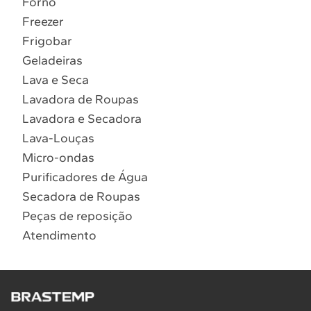
Forno
10
º
Combos
Freezer
Solicitar instalação
Frigobar
Geladeiras
Solicitar conversão de fogão
Lava e Seca
Lavadora de Roupas
Localizar assistência técnica
Lavadora e Secadora
Lava-Louças
Micro-ondas
Purificadores de Água
Secadora de Roupas
Peças de reposição
Atendimento