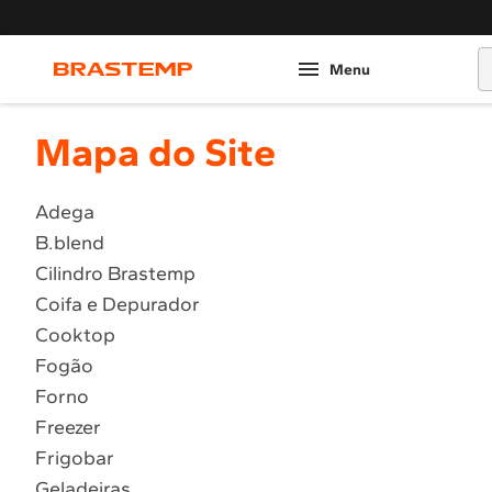
O
Mapa do Site
Adega
B.blend
Cilindro Brastemp
Coifa e Depurador
Cooktop
Fogão
Forno
Freezer
Frigobar
Geladeiras