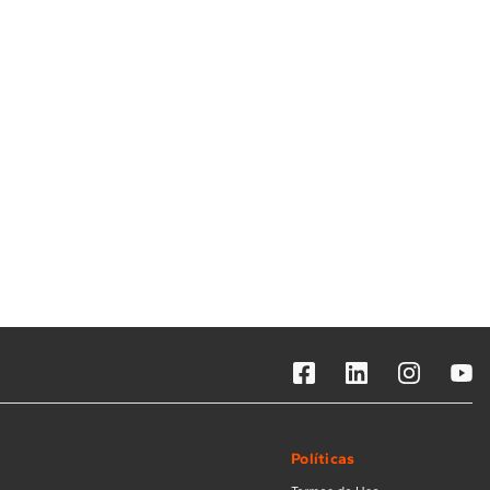
Solicitar instalação
Solicitar conversão de fogão
Localizar assistência técnica
Políticas