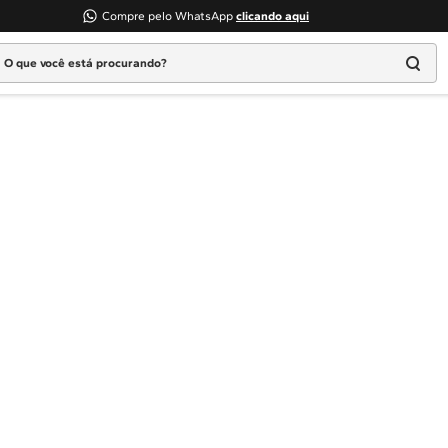
Compre pelo WhatsApp
clicando aqui
 que você está procurando?
Termos mais buscados
1
º
Geladeira
2
º
Máquina Lavar
3
º
Fogao
4
º
Lava Louça
5
º
Cooktop
6
º
Microondas Brastemp
7
º
Forno
8
º
Embutir
9
º
Lava Seca
10
º
Combos