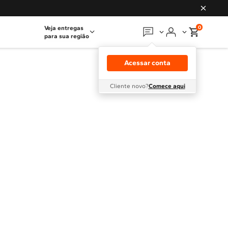
0
Veja entregas
para sua região
Em que podemos
ajudar?
Acessar conta
Meus pedidos
Cliente novo?
Comece aqui
Guias e manuais
Perguntas frequentes
Fale conosco
Atendimento Brastemp
Assistência
técnica
Solicitar visita técnica