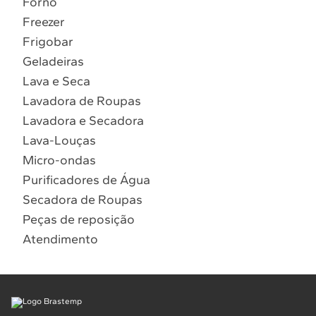
Forno
10
º
Combos
Freezer
Solicitar instalação
Frigobar
Geladeiras
Solicitar conversão de fogão
Lava e Seca
Lavadora de Roupas
Localizar assistência técnica
Lavadora e Secadora
Lava-Louças
Micro-ondas
Purificadores de Água
Secadora de Roupas
Peças de reposição
Atendimento