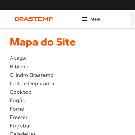
O
Mapa do Site
Adega
B.blend
Cilindro Brastemp
Coifa e Depurador
Cooktop
Fogão
Forno
Freezer
Frigobar
Geladeiras