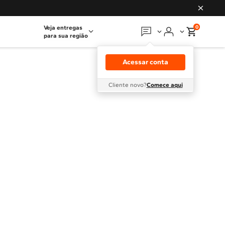
0
Veja entregas
para sua região
Em que podemos
ajudar?
Acessar conta
Meus pedidos
Cliente novo?
Comece aqui
Guias e manuais
Perguntas frequentes
Fale conosco
Atendimento Brastemp
Assistência
técnica
Solicitar visita técnica