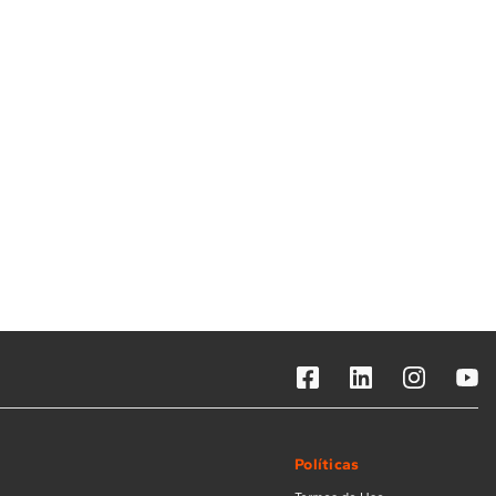
Solicitar instalação
Solicitar conversão de fogão
Localizar assistência técnica
Políticas