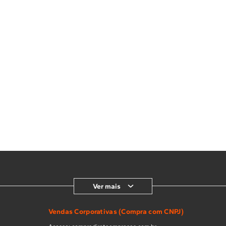
10
º
lava seca
Ver mais
Vendas Corporativas (Compra com CNPJ)