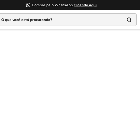
Compre pelo WhatsApp
clicando aqui
 que você está procurando?
TERMOS MAIS BUSCADOS
1
º
geladeira
2
º
máquina lavar
3
º
fogao
4
º
lava louça
5
º
cooktop
6
º
microondas brastemp
7
º
forno
8
º
embutir
9
º
combos