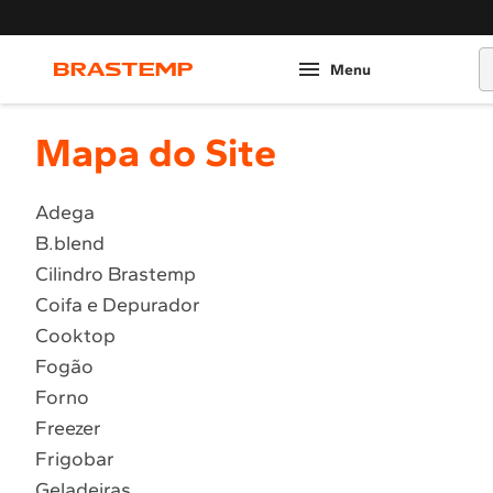
O
Mapa do Site
Adega
B.blend
Cilindro Brastemp
Coifa e Depurador
Cooktop
Fogão
Forno
Freezer
Frigobar
Geladeiras