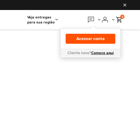
0
Veja entregas
para sua região
Em que podemos
ajudar?
Acessar conta
Meus pedidos
Cliente novo?
Comece aqui
Guias e manuais
Perguntas frequentes
Fale conosco
Atendimento Brastemp
Assistência
técnica
Solicitar visita técnica