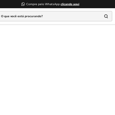
Compre pelo WhatsApp
clicando aqui
 que você está procurando?
Termos mais buscados
1
º
Geladeira
2
º
Máquina Lavar
3
º
Fogao
4
º
Lava Louça
5
º
Cooktop
6
º
Microondas Brastemp
7
º
Forno
8
º
Embutir
9
º
Lava Seca
10
º
Combos