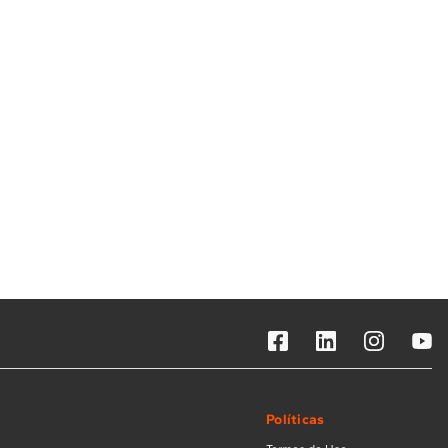
Solicitar instalação
Solicitar conversão de fogão
Localizar assistência técnica
Políticas