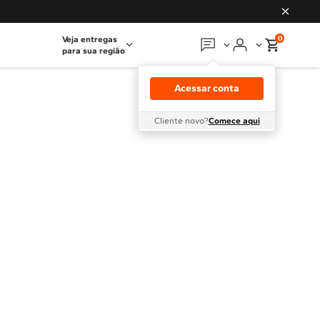
0
Veja entregas
para sua região
Em que podemos
ajudar?
Acessar conta
Meus pedidos
Cliente novo?
Comece aqui
Guias e manuais
Perguntas frequentes
Fale conosco
Atendimento Brastemp
Assistência
técnica
Solicitar visita técnica