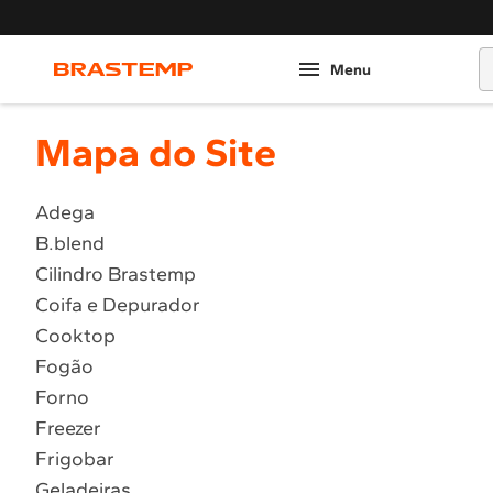
O
Mapa do Site
Adega
B.blend
Cilindro Brastemp
Coifa e Depurador
Cooktop
Fogão
Forno
Freezer
Frigobar
Geladeiras