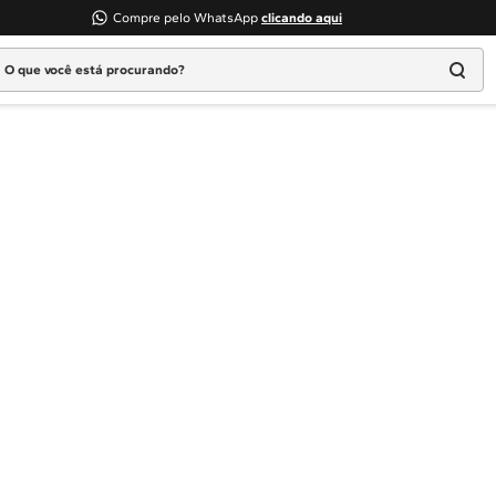
Compre pelo WhatsApp
clicando aqui
 que você está procurando?
Termos mais buscados
1
º
Geladeira
2
º
Máquina Lavar
3
º
Fogao
4
º
Lava Louça
5
º
Cooktop
6
º
Microondas Brastemp
7
º
Forno
8
º
Embutir
9
º
Lava Seca
10
º
Combos