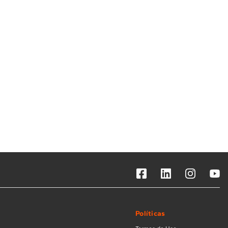
Solicitar instalação
Solicitar conversão de fogão
Localizar assistência técnica
Políticas