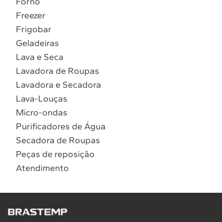
Forno
10
º
Lava Seca
Freezer
Solicitar instalação
Frigobar
Geladeiras
Solicitar conversão de fogão
Lava e Seca
Lavadora de Roupas
Localizar assistência técnica
Lavadora e Secadora
Lava-Louças
Micro-ondas
Purificadores de Água
Secadora de Roupas
Peças de reposição
Atendimento