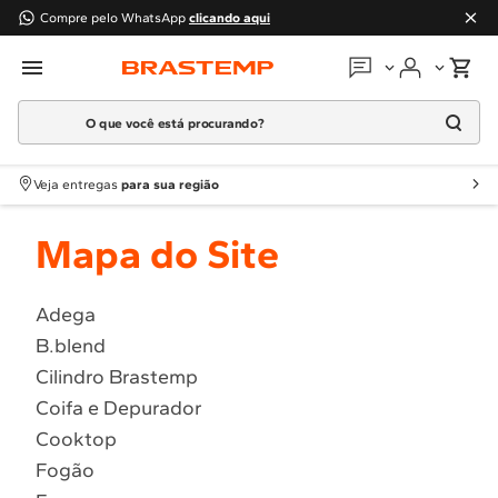
Compre pelo WhatsApp
clicando aqui
O que você está procurando?
Em que podemos
ajudar?
Meus pedidos
Termos mais buscados
Veja entregas
para sua região
1
º
Geladeira
Guias e manuais
Mapa do Site
2
º
Máquina Lavar
3
º
Fogao
Perguntas frequentes
4
º
Lava Louça
Adega
Fale conosco
B.blend
5
º
Cooktop
Cilindro Brastemp
6
º
Microondas Brastemp
Atendimento Brastemp
Coifa e Depurador
7
º
Forno
Cooktop
Assistência
técnica
8
º
Embutir
Fogão
9
º
Combos
Solicitar visita técnica