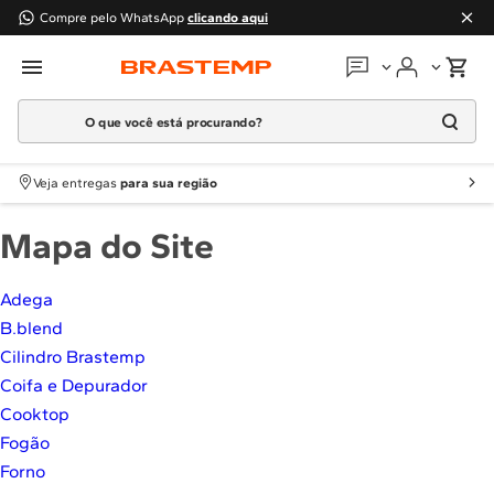
Compre pelo WhatsApp
clicando aqui
O que você está procurando?
Em que podemos
ajudar?
Meus pedidos
Termos mais buscados
Veja entregas
para sua região
1
º
Geladeira
Guias e manuais
Mapa do Site
2
º
Máquina Lavar
3
º
Fogao
Perguntas frequentes
Adega
4
º
Lava Louça
B.blend
Fale conosco
5
º
Cooktop
Cilindro Brastemp
6
º
Microondas Brastemp
Coifa e Depurador
Atendimento Brastemp
7
º
Forno
Cooktop
Assistência
técnica
Fogão
8
º
Embutir
Forno
9
º
Combos
Solicitar visita técnica