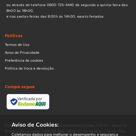
ou através do telefone 0800-725-4440 de segunda a quinta-feira das
8h00 às 18h00,
e nas sextas-feiras das 8:00h às 14h00, exceto feriados.
Políticas
Termos de Uso
Aviso de Privacidade
Preferência de cookies
Política de troca e devolução
Compra segura
Verificada por
Aviso de Cookies:
Copyright BUD Comércio de Eletrodomésticos Ltda. ® 2014 – Todos os
Direitos Reservados. CNPJ 62.058.318/0007-76. Endereço Sede : Rua
Coletamos dados para melhorar o desempenho e segurança