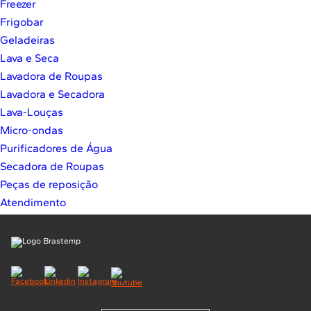
Freezer
10
º
Lava Seca
Frigobar
Solicitar instalação
Geladeiras
Lava e Seca
Solicitar conversão de fogão
Lavadora de Roupas
Lavadora e Secadora
Localizar assistência técnica
Lava-Louças
Micro-ondas
Purificadores de Água
Secadora de Roupas
Peças de reposição
Atendimento