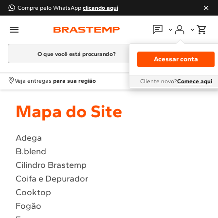
Compre pelo WhatsApp
clicando aqui
O que você está procurando?
Em que podemos
ajudar?
Acessar conta
Meus pedidos
Termos mais buscados
Veja entregas
para sua região
Cliente novo?
Comece aqui
1
º
Geladeira
Guias e manuais
Mapa do Site
2
º
Máquina Lavar
3
º
Fogao
Perguntas frequentes
4
º
Lava Louça
Adega
Fale conosco
B.blend
5
º
Cooktop
Cilindro Brastemp
6
º
Microondas Brastemp
Atendimento Brastemp
Coifa e Depurador
7
º
Forno
Cooktop
Assistência
técnica
8
º
Embutir
Fogão
9
º
Lava Seca
Solicitar visita técnica