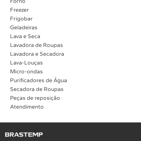
Forno
10
º
Combos
Freezer
Solicitar instalação
Frigobar
Geladeiras
Solicitar conversão de fogão
Lava e Seca
Lavadora de Roupas
Localizar assistência técnica
Lavadora e Secadora
Lava-Louças
Micro-ondas
Purificadores de Água
Secadora de Roupas
Peças de reposição
Atendimento