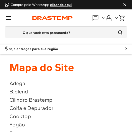
Compre pelo WhatsApp
clicando aqui
O que você está procurando?
Em que podemos
ajudar?
Meus pedidos
Termos mais buscados
Veja entregas
para sua região
1
º
Geladeira
Guias e manuais
Mapa do Site
2
º
Máquina Lavar
3
º
Fogao
Perguntas frequentes
4
º
Lava Louça
Adega
Fale conosco
B.blend
5
º
Cooktop
Cilindro Brastemp
6
º
Microondas Brastemp
Atendimento Brastemp
Coifa e Depurador
7
º
Forno
Cooktop
Assistência
técnica
8
º
Embutir
Fogão
9
º
Lava Seca
Solicitar visita técnica