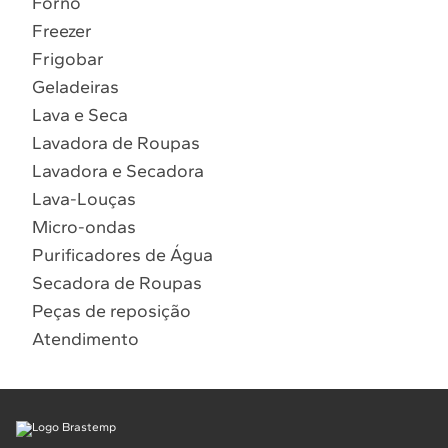
Forno
10
º
Combos
Freezer
Solicitar instalação
Frigobar
Geladeiras
Solicitar conversão de fogão
Lava e Seca
Lavadora de Roupas
Localizar assistência técnica
Lavadora e Secadora
Lava-Louças
Micro-ondas
Purificadores de Água
Secadora de Roupas
Peças de reposição
Atendimento