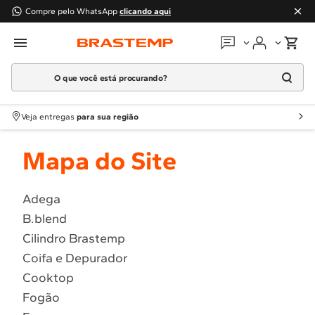
Compre pelo WhatsApp
clicando aqui
O que você está procurando?
Em que podemos
ajudar?
Meus pedidos
Termos mais buscados
Veja entregas
para sua região
1
º
Geladeira
Guias e manuais
Mapa do Site
2
º
Máquina Lavar
3
º
Fogao
Perguntas frequentes
4
º
Lava Louça
Adega
Fale conosco
B.blend
5
º
Cooktop
Cilindro Brastemp
6
º
Microondas Brastemp
Atendimento Brastemp
Coifa e Depurador
7
º
Forno
Cooktop
Assistência
técnica
8
º
Embutir
Fogão
9
º
Combos
Solicitar visita técnica