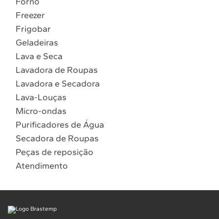
Forno
10
º
Lava Seca
Freezer
Solicitar instalação
Frigobar
Geladeiras
Solicitar conversão de fogão
Lava e Seca
Lavadora de Roupas
Localizar assistência técnica
Lavadora e Secadora
Lava-Louças
Micro-ondas
Purificadores de Água
Secadora de Roupas
Peças de reposição
Atendimento