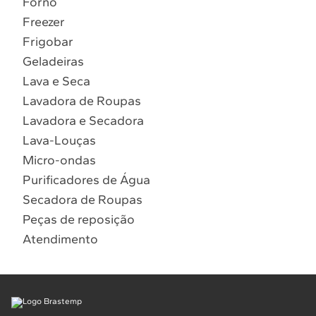
Forno
10
º
Lava Seca
Freezer
Solicitar instalação
Frigobar
Geladeiras
Solicitar conversão de fogão
Lava e Seca
Lavadora de Roupas
Localizar assistência técnica
Lavadora e Secadora
Lava-Louças
Micro-ondas
Purificadores de Água
Secadora de Roupas
Peças de reposição
Atendimento