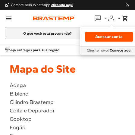
Compre pelo WhatsApp
clicando aqui
O que você está procurando?
Em que podemos
ajudar?
Acessar conta
Meus pedidos
Termos mais buscados
Veja entregas
para sua região
Cliente novo?
Comece aqui
1
º
Geladeira
Guias e manuais
Mapa do Site
2
º
Máquina Lavar
3
º
Fogao
Perguntas frequentes
4
º
Lava Louça
Adega
Fale conosco
B.blend
5
º
Cooktop
Cilindro Brastemp
6
º
Microondas Brastemp
Atendimento Brastemp
Coifa e Depurador
7
º
Forno
Cooktop
Assistência
técnica
8
º
Embutir
Fogão
9
º
Combos
Solicitar visita técnica