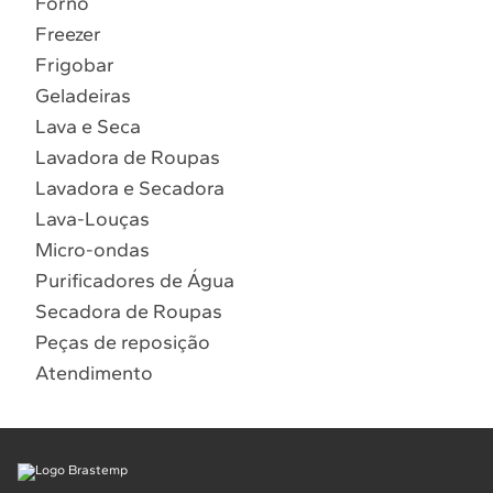
Forno
10
º
Lava Seca
Freezer
Solicitar instalação
Frigobar
Geladeiras
Solicitar conversão de fogão
Lava e Seca
Lavadora de Roupas
Localizar assistência técnica
Lavadora e Secadora
Lava-Louças
Micro-ondas
Purificadores de Água
Secadora de Roupas
Peças de reposição
Atendimento