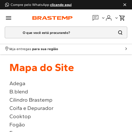
Compre pelo WhatsApp
clicando aqui
O que você está procurando?
Em que podemos
ajudar?
Meus pedidos
Termos mais buscados
Veja entregas
para sua região
1
º
Geladeira
Guias e manuais
Mapa do Site
2
º
Máquina Lavar
3
º
Fogao
Perguntas frequentes
4
º
Lava Louça
Adega
Fale conosco
B.blend
5
º
Cooktop
Cilindro Brastemp
6
º
Microondas Brastemp
Atendimento Brastemp
Coifa e Depurador
7
º
Forno
Cooktop
Assistência
técnica
8
º
Embutir
Fogão
9
º
Combos
Solicitar visita técnica