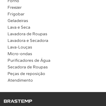
Forno
10
º
Combos
Freezer
Solicitar instalação
Frigobar
Geladeiras
Solicitar conversão de fogão
Lava e Seca
Lavadora de Roupas
Localizar assistência técnica
Lavadora e Secadora
Lava-Louças
Micro-ondas
Purificadores de Água
Secadora de Roupas
Peças de reposição
Atendimento