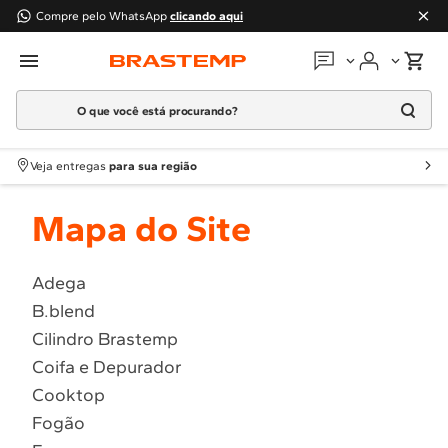
Compre pelo WhatsApp
clicando aqui
O que você está procurando?
Em que podemos
ajudar?
Meus pedidos
Termos mais buscados
Veja entregas
para sua região
1
º
Geladeira
Guias e manuais
Mapa do Site
2
º
Máquina Lavar
3
º
Fogao
Perguntas frequentes
4
º
Lava Louça
Adega
Fale conosco
B.blend
5
º
Cooktop
Cilindro Brastemp
6
º
Microondas Brastemp
Atendimento Brastemp
Coifa e Depurador
7
º
Forno
Cooktop
Assistência
técnica
8
º
Embutir
Fogão
9
º
Lava Seca
Solicitar visita técnica