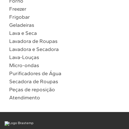
Forno
10
º
Lava Seca
Freezer
Solicitar instalação
Frigobar
Geladeiras
Solicitar conversão de fogão
Lava e Seca
Lavadora de Roupas
Localizar assistência técnica
Lavadora e Secadora
Lava-Louças
Micro-ondas
Purificadores de Água
Secadora de Roupas
Peças de reposição
Atendimento