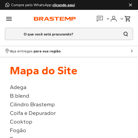
Compre pelo WhatsApp
clicando aqui
O que você está procurando?
Em que podemos
ajudar?
Meus pedidos
Termos mais buscados
Veja entregas
para sua região
1
º
Geladeira
Guias e manuais
Mapa do Site
2
º
Máquina Lavar
3
º
Fogao
Perguntas frequentes
4
º
Lava Louça
Adega
Fale conosco
B.blend
5
º
Cooktop
Cilindro Brastemp
6
º
Microondas Brastemp
Atendimento Brastemp
Coifa e Depurador
7
º
Forno
Cooktop
Assistência
técnica
8
º
Embutir
Fogão
9
º
Combos
Solicitar visita técnica