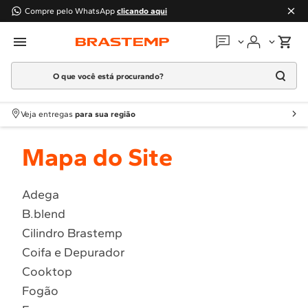
Compre pelo WhatsApp
clicando aqui
O que você está procurando?
Em que podemos
ajudar?
Meus pedidos
Termos mais buscados
Veja entregas
para sua região
1
º
Geladeira
Guias e manuais
Mapa do Site
2
º
Máquina Lavar
3
º
Fogao
Perguntas frequentes
4
º
Lava Louça
Adega
Fale conosco
B.blend
5
º
Cooktop
Cilindro Brastemp
6
º
Microondas Brastemp
Atendimento Brastemp
Coifa e Depurador
7
º
Forno
Cooktop
Assistência
técnica
8
º
Embutir
Fogão
9
º
Lava Seca
Solicitar visita técnica