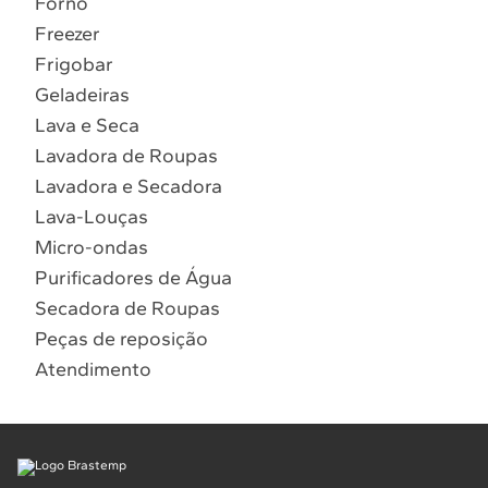
Forno
10
º
Combos
Freezer
Solicitar instalação
Frigobar
Geladeiras
Solicitar conversão de fogão
Lava e Seca
Lavadora de Roupas
Localizar assistência técnica
Lavadora e Secadora
Lava-Louças
Micro-ondas
Purificadores de Água
Secadora de Roupas
Peças de reposição
Atendimento