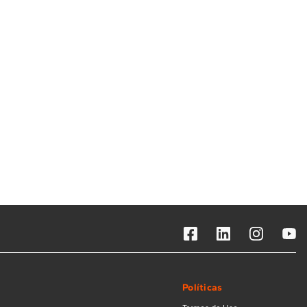
Solicitar instalação
Solicitar conversão de fogão
Localizar assistência técnica
Políticas