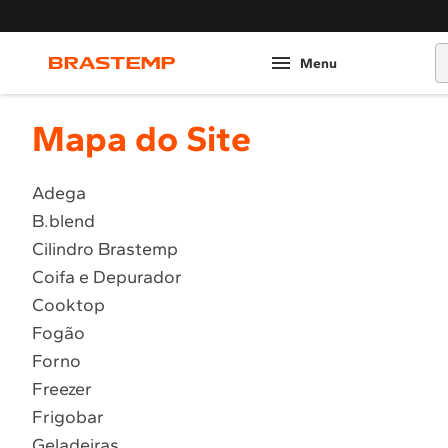
O
Mapa do Site
Adega
B.blend
Cilindro Brastemp
Coifa e Depurador
Cooktop
Fogão
Forno
Freezer
Frigobar
Geladeiras