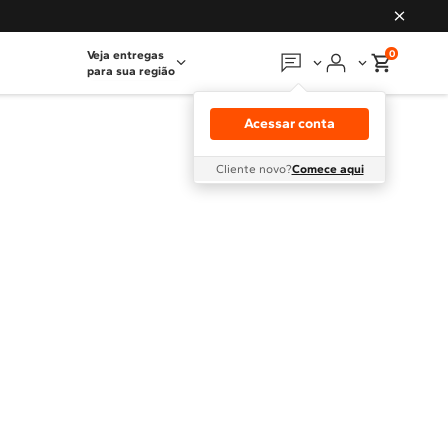
0
Veja entregas
para sua região
Em que podemos
ajudar?
Acessar conta
Meus pedidos
Cliente novo?
Comece aqui
Guias e manuais
Perguntas frequentes
Fale conosco
Atendimento Brastemp
Assistência
técnica
Solicitar visita técnica