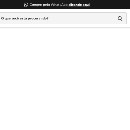
Compre pelo WhatsApp
clicando aqui
 que você está procurando?
Termos mais buscados
1
º
Geladeira
2
º
Máquina Lavar
3
º
Fogao
4
º
Lava Louça
5
º
Cooktop
6
º
Microondas Brastemp
7
º
Forno
8
º
Embutir
9
º
Combos
10
º
Lava Seca