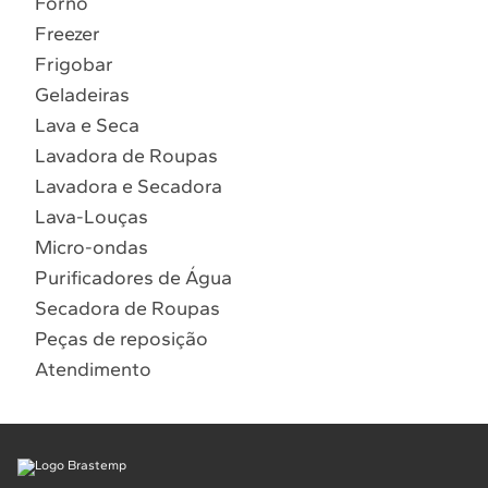
Forno
10
º
Combos
Freezer
Solicitar instalação
Frigobar
Geladeiras
Solicitar conversão de fogão
Lava e Seca
Lavadora de Roupas
Localizar assistência técnica
Lavadora e Secadora
Lava-Louças
Micro-ondas
Purificadores de Água
Secadora de Roupas
Peças de reposição
Atendimento