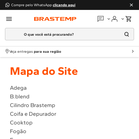
Compre pelo WhatsApp
clicando aqui
O que você está procurando?
Em que podemos
ajudar?
Meus pedidos
Termos mais buscados
Veja entregas
para sua região
1
º
Geladeira
Guias e manuais
Mapa do Site
2
º
Máquina Lavar
3
º
Fogao
Perguntas frequentes
4
º
Lava Louça
Adega
Fale conosco
B.blend
5
º
Cooktop
Cilindro Brastemp
6
º
Microondas Brastemp
Atendimento Brastemp
Coifa e Depurador
7
º
Forno
Cooktop
Assistência
técnica
8
º
Embutir
Fogão
9
º
Lava Seca
Solicitar visita técnica