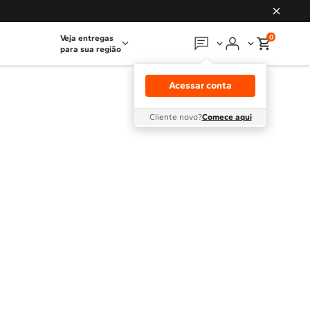
0
Veja entregas
para sua região
Em que podemos
ajudar?
Acessar conta
Meus pedidos
Cliente novo?
Comece aqui
Guias e manuais
Perguntas frequentes
Fale conosco
Atendimento Brastemp
Assistência
técnica
Solicitar visita técnica