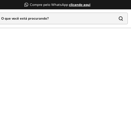
Compre pelo WhatsApp
clicando aqui
 que você está procurando?
Termos mais buscados
1
º
Geladeira
2
º
Máquina Lavar
3
º
Fogao
4
º
Lava Louça
5
º
Cooktop
6
º
Microondas Brastemp
7
º
Forno
8
º
Embutir
9
º
Combos
10
º
Lava Seca