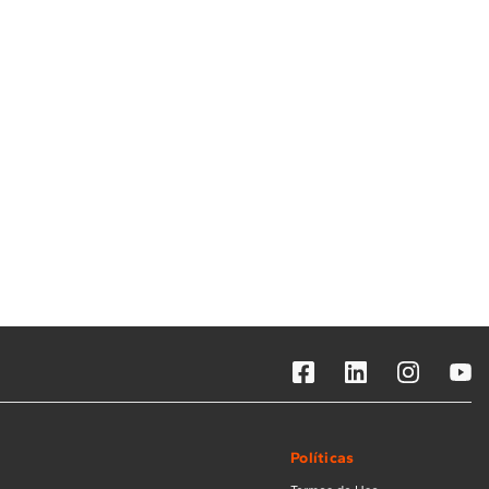
Solicitar instalação
Solicitar conversão de fogão
Localizar assistência técnica
Políticas