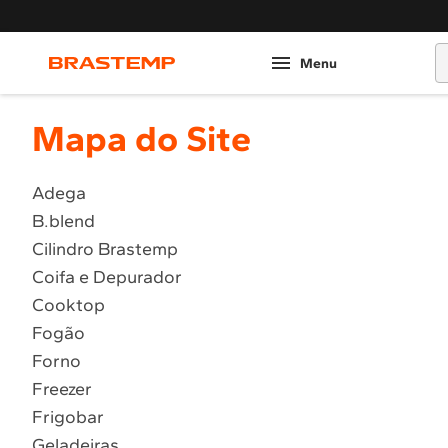
O
Mapa do Site
Adega
B.blend
Cilindro Brastemp
Coifa e Depurador
Cooktop
Fogão
Forno
Freezer
Frigobar
Geladeiras