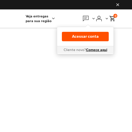
0
Veja entregas
para sua região
Em que podemos
ajudar?
Acessar conta
Meus pedidos
Cliente novo?
Comece aqui
Guias e manuais
Perguntas frequentes
Fale conosco
Atendimento Brastemp
Assistência
técnica
Solicitar visita técnica