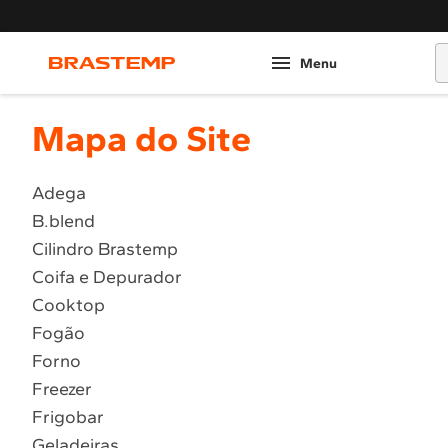
O
Mapa do Site
Adega
B.blend
Cilindro Brastemp
Coifa e Depurador
Cooktop
Fogão
Forno
Freezer
Frigobar
Geladeiras