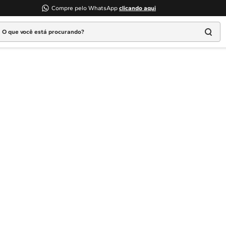
Compre pelo WhatsApp
clicando aqui
 que você está procurando?
Termos mais buscados
1
º
Geladeira
2
º
Máquina Lavar
3
º
Fogao
4
º
Lava Louça
5
º
Cooktop
6
º
Microondas Brastemp
7
º
Forno
8
º
Embutir
9
º
Lava Seca
10
º
Combos