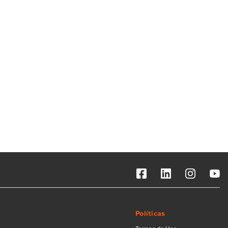
Solicitar instalação
Solicitar conversão de fogão
Localizar assistência técnica
Políticas