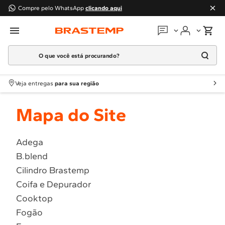
Compre pelo WhatsApp
clicando aqui
O que você está procurando?
Em que podemos
ajudar?
Meus pedidos
Termos mais buscados
Veja entregas
para sua região
1
º
Geladeira
Guias e manuais
Mapa do Site
2
º
Máquina Lavar
3
º
Fogao
Perguntas frequentes
4
º
Lava Louça
Adega
Fale conosco
B.blend
5
º
Cooktop
Cilindro Brastemp
6
º
Microondas Brastemp
Atendimento Brastemp
Coifa e Depurador
7
º
Forno
Cooktop
Assistência
técnica
8
º
Embutir
Fogão
9
º
Lava Seca
Solicitar visita técnica