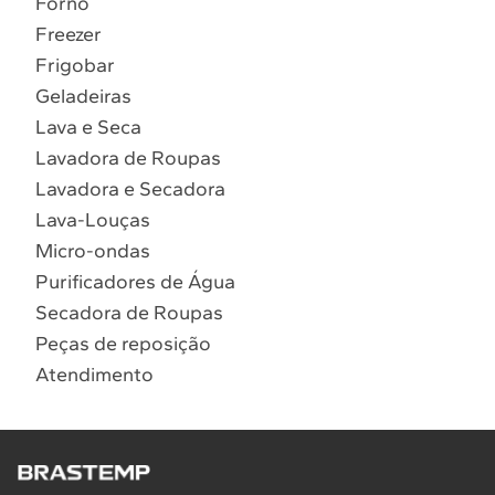
Forno
10
º
Combos
Freezer
Solicitar instalação
Frigobar
Geladeiras
Solicitar conversão de fogão
Lava e Seca
Lavadora de Roupas
Localizar assistência técnica
Lavadora e Secadora
Lava-Louças
Micro-ondas
Purificadores de Água
Secadora de Roupas
Peças de reposição
Atendimento