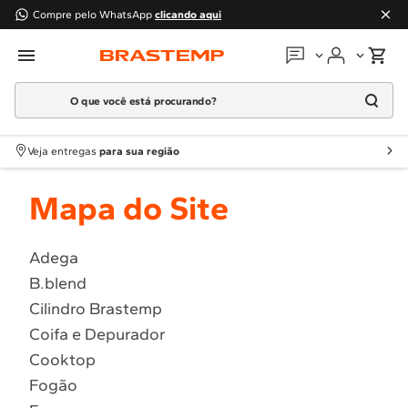
Compre pelo WhatsApp
clicando aqui
O que você está procurando?
Em que podemos
ajudar?
Meus pedidos
Termos mais buscados
Veja entregas
para sua região
1
º
Geladeira
Guias e manuais
Mapa do Site
2
º
Máquina Lavar
3
º
Fogao
Perguntas frequentes
4
º
Lava Louça
Adega
Fale conosco
B.blend
5
º
Cooktop
Cilindro Brastemp
6
º
Microondas Brastemp
Atendimento Brastemp
Coifa e Depurador
7
º
Forno
Cooktop
Assistência
técnica
8
º
Embutir
Fogão
9
º
Lava Seca
Solicitar visita técnica