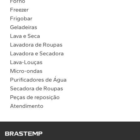
Forno
10
º
Combos
Freezer
Solicitar instalação
Frigobar
Geladeiras
Solicitar conversão de fogão
Lava e Seca
Lavadora de Roupas
Localizar assistência técnica
Lavadora e Secadora
Lava-Louças
Micro-ondas
Purificadores de Água
Secadora de Roupas
Peças de reposição
Atendimento