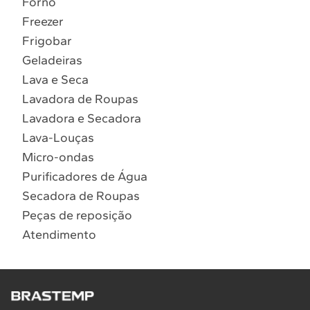
Forno
10
º
Lava Seca
Freezer
Solicitar instalação
Frigobar
Geladeiras
Solicitar conversão de fogão
Lava e Seca
Lavadora de Roupas
Localizar assistência técnica
Lavadora e Secadora
Lava-Louças
Micro-ondas
Purificadores de Água
Secadora de Roupas
Peças de reposição
Atendimento