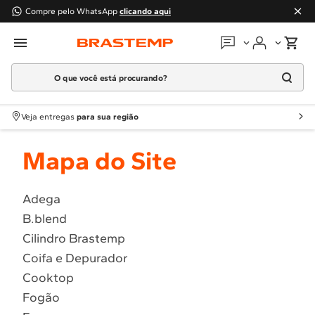
Compre pelo WhatsApp
clicando aqui
O que você está procurando?
Em que podemos
ajudar?
Meus pedidos
Termos mais buscados
Veja entregas
para sua região
1
º
Geladeira
Guias e manuais
Mapa do Site
2
º
Máquina Lavar
3
º
Fogao
Perguntas frequentes
4
º
Lava Louça
Adega
Fale conosco
B.blend
5
º
Cooktop
Cilindro Brastemp
6
º
Microondas Brastemp
Atendimento Brastemp
Coifa e Depurador
7
º
Forno
Cooktop
Assistência
técnica
8
º
Embutir
Fogão
9
º
Combos
Solicitar visita técnica