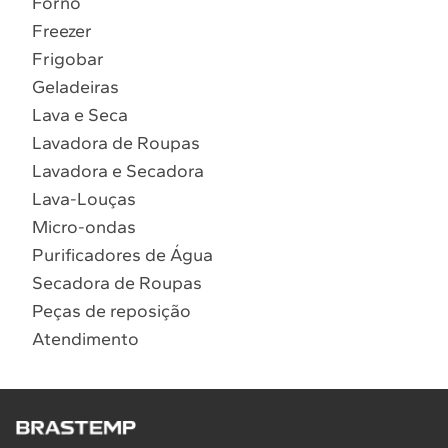
Forno
10
º
Lava Seca
Freezer
Solicitar instalação
Frigobar
Geladeiras
Solicitar conversão de fogão
Lava e Seca
Lavadora de Roupas
Localizar assistência técnica
Lavadora e Secadora
Lava-Louças
Micro-ondas
Purificadores de Água
Secadora de Roupas
Peças de reposição
Atendimento