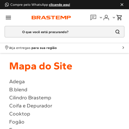
Compre pelo WhatsApp
clicando aqui
O que você está procurando?
Em que podemos
ajudar?
Meus pedidos
Termos mais buscados
Veja entregas
para sua região
1
º
Geladeira
Guias e manuais
Mapa do Site
2
º
Máquina Lavar
3
º
Fogao
Perguntas frequentes
4
º
Lava Louça
Adega
Fale conosco
B.blend
5
º
Cooktop
Cilindro Brastemp
6
º
Microondas Brastemp
Atendimento Brastemp
Coifa e Depurador
7
º
Forno
Cooktop
Assistência
técnica
8
º
Embutir
Fogão
9
º
Combos
Solicitar visita técnica