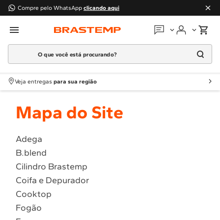
Compre pelo WhatsApp
clicando aqui
O que você está procurando?
Em que podemos
ajudar?
Meus pedidos
Termos mais buscados
Veja entregas
para sua região
1
º
Geladeira
Guias e manuais
Mapa do Site
2
º
Máquina Lavar
3
º
Fogao
Perguntas frequentes
4
º
Lava Louça
Adega
Fale conosco
B.blend
5
º
Cooktop
Cilindro Brastemp
6
º
Microondas Brastemp
Atendimento Brastemp
Coifa e Depurador
7
º
Forno
Cooktop
Assistência
técnica
8
º
Embutir
Fogão
9
º
Lava Seca
Solicitar visita técnica