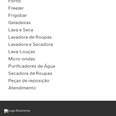
Forno
10
º
Combos
Freezer
Solicitar instalação
Frigobar
Geladeiras
Solicitar conversão de fogão
Lava e Seca
Lavadora de Roupas
Localizar assistência técnica
Lavadora e Secadora
Lava-Louças
Micro-ondas
Purificadores de Água
Secadora de Roupas
Peças de reposição
Atendimento