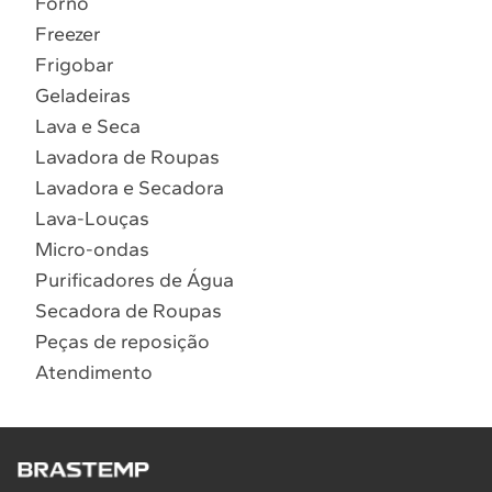
Forno
10
º
Lava Seca
Freezer
Solicitar instalação
Frigobar
Geladeiras
Solicitar conversão de fogão
Lava e Seca
Lavadora de Roupas
Localizar assistência técnica
Lavadora e Secadora
Lava-Louças
Micro-ondas
Purificadores de Água
Secadora de Roupas
Peças de reposição
Atendimento