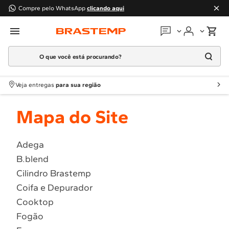
Compre pelo WhatsApp
clicando aqui
O que você está procurando?
Em que podemos
ajudar?
Meus pedidos
Termos mais buscados
Veja entregas
para sua região
1
º
Geladeira
Guias e manuais
Mapa do Site
2
º
Máquina Lavar
3
º
Fogao
Perguntas frequentes
4
º
Lava Louça
Adega
Fale conosco
B.blend
5
º
Cooktop
Cilindro Brastemp
6
º
Microondas Brastemp
Atendimento Brastemp
Coifa e Depurador
7
º
Forno
Cooktop
Assistência
técnica
8
º
Embutir
Fogão
9
º
Combos
Solicitar visita técnica