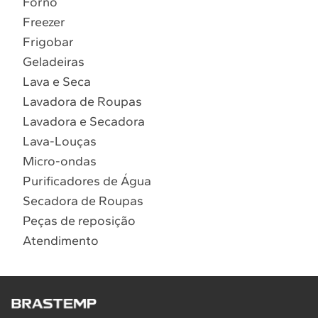
Forno
10
º
Lava Seca
Freezer
Solicitar instalação
Frigobar
Geladeiras
Solicitar conversão de fogão
Lava e Seca
Lavadora de Roupas
Localizar assistência técnica
Lavadora e Secadora
Lava-Louças
Micro-ondas
Purificadores de Água
Secadora de Roupas
Peças de reposição
Atendimento