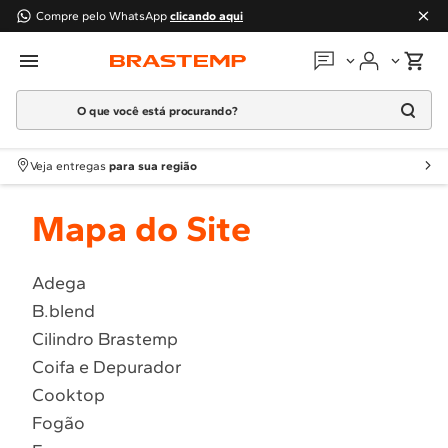
Compre pelo WhatsApp
clicando aqui
O que você está procurando?
Em que podemos
ajudar?
Meus pedidos
Termos mais buscados
Veja entregas
para sua região
1
º
Geladeira
Guias e manuais
Mapa do Site
2
º
Máquina Lavar
3
º
Fogao
Perguntas frequentes
4
º
Lava Louça
Adega
Fale conosco
B.blend
5
º
Cooktop
Cilindro Brastemp
6
º
Microondas Brastemp
Atendimento Brastemp
Coifa e Depurador
7
º
Forno
Cooktop
Assistência
técnica
8
º
Embutir
Fogão
9
º
Combos
Solicitar visita técnica