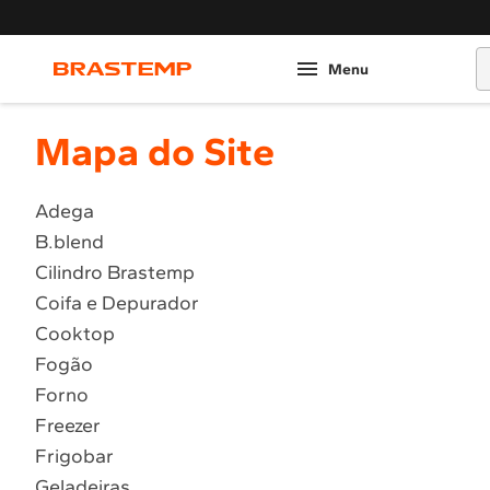
O
Mapa do Site
Adega
B.blend
Cilindro Brastemp
Coifa e Depurador
Cooktop
Fogão
Forno
Freezer
Frigobar
Geladeiras