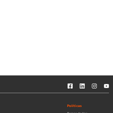
Solicitar instalação
Solicitar conversão de fogão
Localizar assistência técnica
Políticas