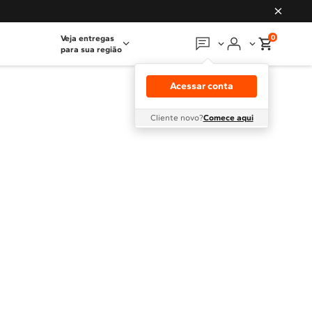
0
Veja entregas
para sua região
Em que podemos
ajudar?
Acessar conta
Meus pedidos
Cliente novo?
Comece aqui
Guias e manuais
Perguntas frequentes
Fale conosco
Atendimento Brastemp
Assistência
técnica
Solicitar visita técnica