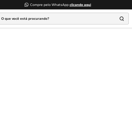
Compre pelo WhatsApp
clicando aqui
 que você está procurando?
Termos mais buscados
1
º
Geladeira
2
º
Máquina Lavar
3
º
Fogao
4
º
Lava Louça
5
º
Cooktop
6
º
Microondas Brastemp
7
º
Forno
8
º
Embutir
9
º
Lava Seca
10
º
Combos