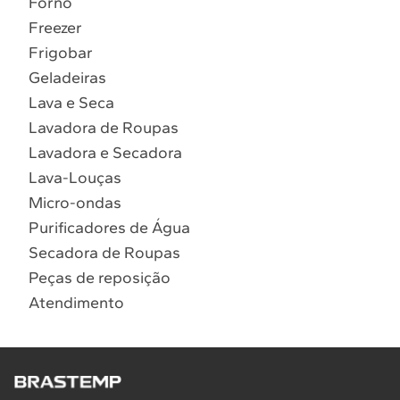
Forno
10
º
Combos
Freezer
Solicitar instalação
Frigobar
Geladeiras
Solicitar conversão de fogão
Lava e Seca
Lavadora de Roupas
Localizar assistência técnica
Lavadora e Secadora
Lava-Louças
Micro-ondas
Purificadores de Água
Secadora de Roupas
Peças de reposição
Atendimento