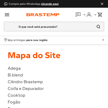
Compre pelo WhatsApp
clicando aqui
O que você está procurando?
Em que podemos
ajudar?
Meus pedidos
Termos mais buscados
Veja entregas
para sua região
1
º
Geladeira
Guias e manuais
Mapa do Site
2
º
Máquina Lavar
3
º
Fogao
Perguntas frequentes
4
º
Lava Louça
Adega
Fale conosco
B.blend
5
º
Cooktop
Cilindro Brastemp
6
º
Microondas Brastemp
Atendimento Brastemp
Coifa e Depurador
7
º
Forno
Cooktop
Assistência
técnica
8
º
Embutir
Fogão
9
º
Lava Seca
Solicitar visita técnica