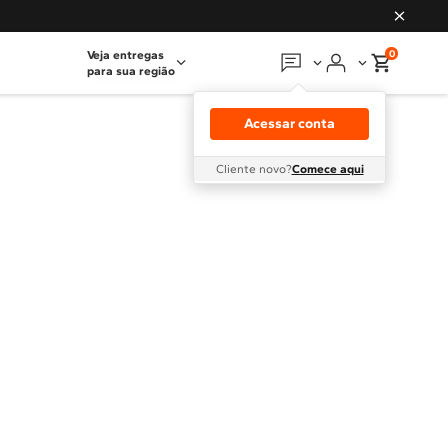
0
Veja entregas
para sua região
Em que podemos
ajudar?
Acessar conta
Meus pedidos
Cliente novo?
Comece aqui
Guias e manuais
Perguntas frequentes
Fale conosco
Atendimento Brastemp
Assistência
técnica
Solicitar visita técnica