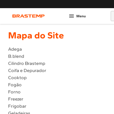
O
Mapa do Site
Adega
B.blend
Cilindro Brastemp
Coifa e Depurador
Cooktop
Fogão
Forno
Freezer
Frigobar
Geladeiras