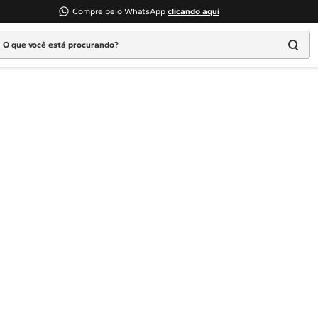
Compre pelo WhatsApp
clicando aqui
 que você está procurando?
Termos mais buscados
1
º
Geladeira
2
º
Máquina Lavar
3
º
Fogao
4
º
Lava Louça
5
º
Cooktop
6
º
Microondas Brastemp
7
º
Forno
8
º
Embutir
9
º
Lava Seca
10
º
Combos