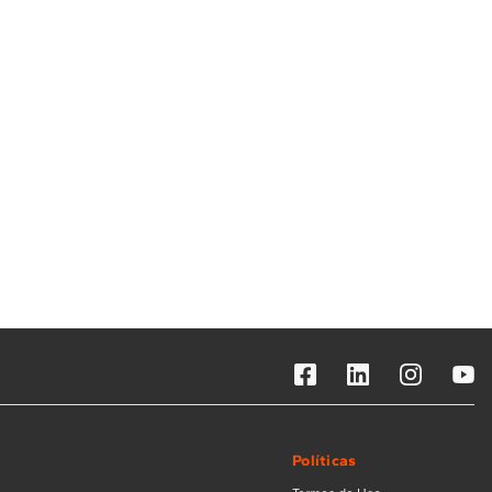
Solicitar instalação
Solicitar conversão de fogão
Localizar assistência técnica
Políticas