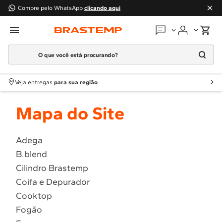
Compre pelo WhatsApp
clicando aqui
O que você está procurando?
Em que podemos
ajudar?
Meus pedidos
Termos mais buscados
Veja entregas
para sua região
1
º
Geladeira
Guias e manuais
Mapa do Site
2
º
Máquina Lavar
3
º
Fogao
Perguntas frequentes
4
º
Lava Louça
Adega
Fale conosco
B.blend
5
º
Cooktop
Cilindro Brastemp
6
º
Microondas Brastemp
Atendimento Brastemp
Coifa e Depurador
7
º
Forno
Cooktop
Assistência
técnica
8
º
Embutir
Fogão
9
º
Combos
Solicitar visita técnica