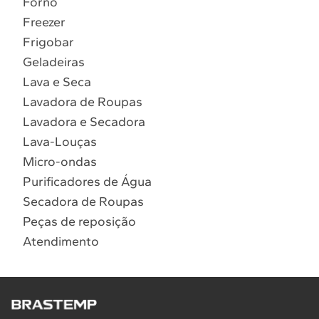
Forno
10
º
Lava Seca
Freezer
Solicitar instalação
Frigobar
Geladeiras
Solicitar conversão de fogão
Lava e Seca
Lavadora de Roupas
Localizar assistência técnica
Lavadora e Secadora
Lava-Louças
Micro-ondas
Purificadores de Água
Secadora de Roupas
Peças de reposição
Atendimento