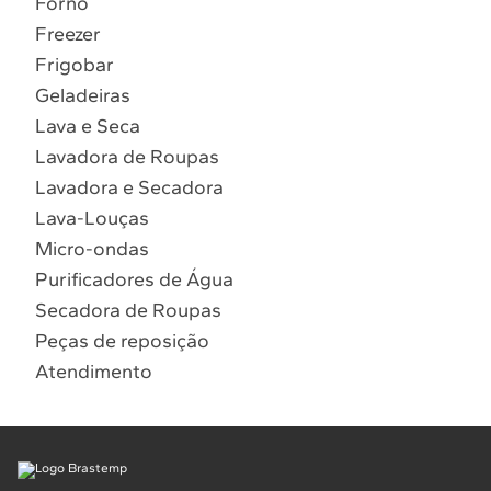
Forno
10
º
Lava Seca
Freezer
Solicitar instalação
Frigobar
Geladeiras
Solicitar conversão de fogão
Lava e Seca
Lavadora de Roupas
Localizar assistência técnica
Lavadora e Secadora
Lava-Louças
Micro-ondas
Purificadores de Água
Secadora de Roupas
Peças de reposição
Atendimento