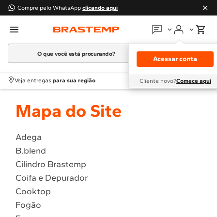
Compre pelo WhatsApp
clicando aqui
O que você está procurando?
Em que podemos
ajudar?
Acessar conta
Meus pedidos
Termos mais buscados
Veja entregas
para sua região
Cliente novo?
Comece aqui
1
º
Geladeira
Guias e manuais
Mapa do Site
2
º
Máquina Lavar
3
º
Fogao
Perguntas frequentes
4
º
Lava Louça
Adega
Fale conosco
B.blend
5
º
Cooktop
Cilindro Brastemp
6
º
Microondas Brastemp
Atendimento Brastemp
Coifa e Depurador
7
º
Forno
Cooktop
Assistência
técnica
8
º
Embutir
Fogão
9
º
Combos
Solicitar visita técnica