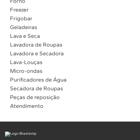
Forno
10
º
Combos
Freezer
Solicitar instalação
Frigobar
Geladeiras
Solicitar conversão de fogão
Lava e Seca
Lavadora de Roupas
Localizar assistência técnica
Lavadora e Secadora
Lava-Louças
Micro-ondas
Purificadores de Água
Secadora de Roupas
Peças de reposição
Atendimento