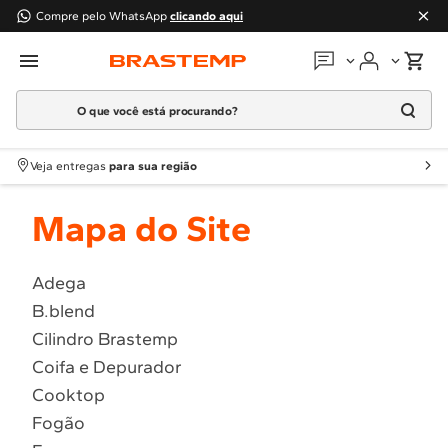
Compre pelo WhatsApp
clicando aqui
O que você está procurando?
Em que podemos
ajudar?
Meus pedidos
Termos mais buscados
Veja entregas
para sua região
1
º
Geladeira
Guias e manuais
Mapa do Site
2
º
Máquina Lavar
3
º
Fogao
Perguntas frequentes
4
º
Lava Louça
Adega
Fale conosco
B.blend
5
º
Cooktop
Cilindro Brastemp
6
º
Microondas Brastemp
Atendimento Brastemp
Coifa e Depurador
7
º
Forno
Cooktop
Assistência
técnica
8
º
Embutir
Fogão
9
º
Lava Seca
Solicitar visita técnica