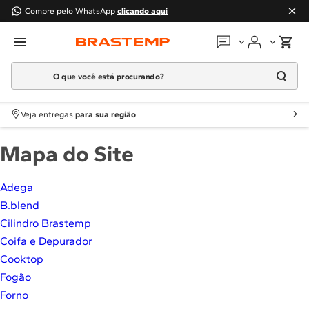
Compre pelo WhatsApp
clicando aqui
O que você está procurando?
Em que podemos
ajudar?
Meus pedidos
Termos mais buscados
Veja entregas
para sua região
1
º
Geladeira
Guias e manuais
Mapa do Site
2
º
Máquina Lavar
3
º
Fogao
Perguntas frequentes
Adega
4
º
Lava Louça
B.blend
Fale conosco
5
º
Cooktop
Cilindro Brastemp
6
º
Microondas Brastemp
Coifa e Depurador
Atendimento Brastemp
7
º
Forno
Cooktop
Assistência
técnica
Fogão
8
º
Embutir
Forno
9
º
Combos
Solicitar visita técnica