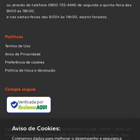
ou através do telefone 0800-725-4440 de segunda a quinta-feira das
8h00 às 18h00,
e nas sextas-feiras das 8:00h às 14h00, exceto feriados.
Políticas
Termos de Uso
Aviso de Privacidade
Preferência de cookies
Política de troca e devolução
Compra segura
Verificada por
Aviso de Cookies:
Copyright BUD Comércio de Eletrodomésticos Ltda. ® 2014 – Todos os
Direitos Reservados. CNPJ 62.058.318/0007-76. Endereço Sede : Rua
Coletamos dados para melhorar o desempenho e segurança