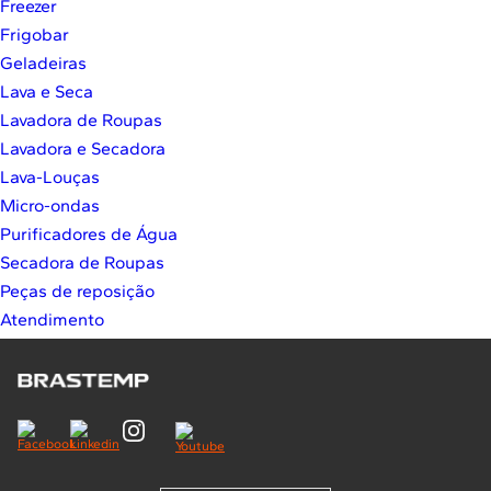
Freezer
10
º
Lava Seca
Frigobar
Solicitar instalação
Geladeiras
Lava e Seca
Solicitar conversão de fogão
Lavadora de Roupas
Lavadora e Secadora
Localizar assistência técnica
Lava-Louças
Micro-ondas
Purificadores de Água
Secadora de Roupas
Peças de reposição
Atendimento