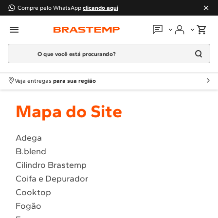
Compre pelo WhatsApp
clicando aqui
O que você está procurando?
Em que podemos
ajudar?
Meus pedidos
Termos mais buscados
Veja entregas
para sua região
1
º
Geladeira
Guias e manuais
Mapa do Site
2
º
Máquina Lavar
3
º
Fogao
Perguntas frequentes
4
º
Lava Louça
Adega
Fale conosco
B.blend
5
º
Cooktop
Cilindro Brastemp
6
º
Microondas Brastemp
Atendimento Brastemp
Coifa e Depurador
7
º
Forno
Cooktop
Assistência
técnica
8
º
Embutir
Fogão
9
º
Lava Seca
Solicitar visita técnica