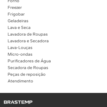
Forno
10
º
Combos
Freezer
Solicitar instalação
Frigobar
Geladeiras
Solicitar conversão de fogão
Lava e Seca
Lavadora de Roupas
Localizar assistência técnica
Lavadora e Secadora
Lava-Louças
Micro-ondas
Purificadores de Água
Secadora de Roupas
Peças de reposição
Atendimento