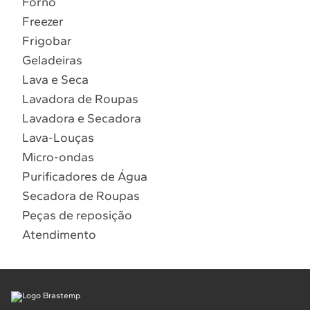
Forno
10
º
Lava Seca
Freezer
Solicitar instalação
Frigobar
Geladeiras
Solicitar conversão de fogão
Lava e Seca
Lavadora de Roupas
Localizar assistência técnica
Lavadora e Secadora
Lava-Louças
Micro-ondas
Purificadores de Água
Secadora de Roupas
Peças de reposição
Atendimento