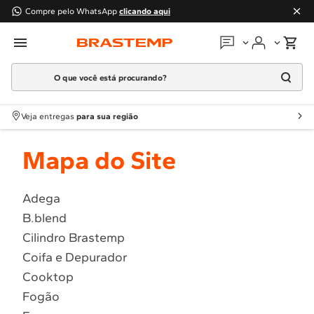
Compre pelo WhatsApp
clicando aqui
O que você está procurando?
Em que podemos
ajudar?
Meus pedidos
Termos mais buscados
Veja entregas
para sua região
1
º
Geladeira
Guias e manuais
Mapa do Site
2
º
Máquina Lavar
3
º
Fogao
Perguntas frequentes
4
º
Lava Louça
Adega
Fale conosco
B.blend
5
º
Cooktop
Cilindro Brastemp
6
º
Microondas Brastemp
Atendimento Brastemp
Coifa e Depurador
7
º
Forno
Cooktop
Assistência
técnica
8
º
Embutir
Fogão
9
º
Combos
Solicitar visita técnica