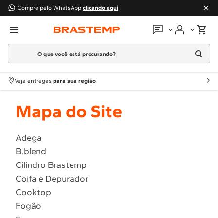
Compre pelo WhatsApp
clicando aqui
O que você está procurando?
Em que podemos
ajudar?
Meus pedidos
Termos mais buscados
Veja entregas
para sua região
1
º
Geladeira
Guias e manuais
Mapa do Site
2
º
Máquina Lavar
3
º
Fogao
Perguntas frequentes
4
º
Lava Louça
Adega
Fale conosco
B.blend
5
º
Cooktop
Cilindro Brastemp
6
º
Microondas Brastemp
Atendimento Brastemp
Coifa e Depurador
7
º
Forno
Cooktop
Assistência
técnica
8
º
Embutir
Fogão
9
º
Combos
Solicitar visita técnica