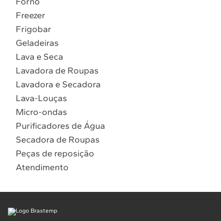
Forno
10
º
Lava Seca
Freezer
Solicitar instalação
Frigobar
Geladeiras
Solicitar conversão de fogão
Lava e Seca
Lavadora de Roupas
Localizar assistência técnica
Lavadora e Secadora
Lava-Louças
Micro-ondas
Purificadores de Água
Secadora de Roupas
Peças de reposição
Atendimento